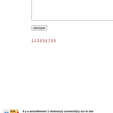
1
2
3
4
5
6
7
8
9
Il y a actuellement 1 visiteur(s) connecté(s) sur le site