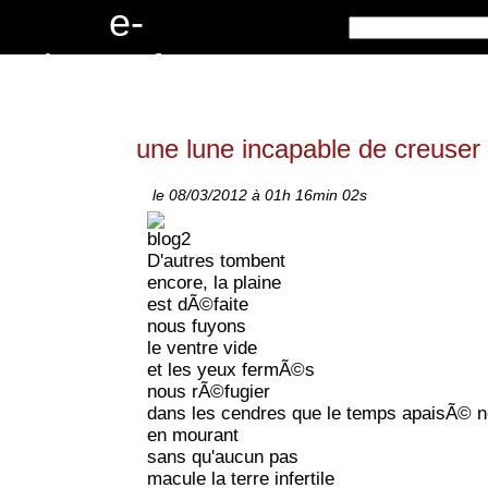
e
-
c
r
i
t
u
r
e
s
.
f
r
une lune incapable de creuser l
le 08/03/2012 à 01h 16min 02s
D'autres tombent
encore, la plaine
est dÃ©faite
nous fuyons
le ventre vide
et les yeux fermÃ©s
nous rÃ©fugier
dans les cendres que le temps apaisÃ© n
en mourant
sans qu'aucun pas
macule la terre infertile